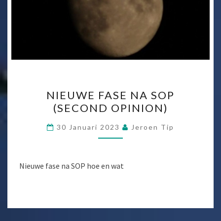
NIEUWE
NIEUWE FASE NA SOP
FASE
(SECOND OPINION)
NA
SOP
30 Januari 2023
Jeroen Tip
(SECOND
OPINION)
Nieuwe fase na SOP hoe en wat