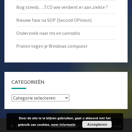
Nog steeds….TCO wie verdient er aan ziekte ?
Nieuwe fase na SOP (Second OPinion)
Onderzoek naar ms en cannabis
Praten tegen je Windows computer
CATEGORIEËN
Categorieën
Door de site te te blijven gebruiken, gaat u akkoord met het
Accepteren
gebruik van cookies.
meer informatie
© 2026
|
Ondersteund door
WordPress
|
Thema:
Nisarg