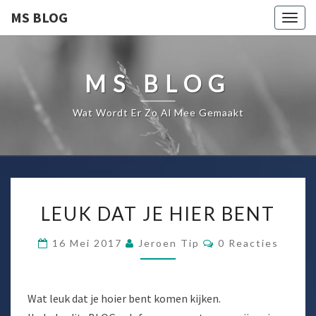
MS BLOG
Togg
navig
MS BLOG
Wat Wordt Er Zo Al Mee Gemaakt
LEUK
LEUK DAT JE HIER BENT
DAT
JE
Reacties
16 Mei 2017
Jeroen Tip
0 Reacties
HIER
BENT
Wat leuk dat je hoier bent komen kijken.