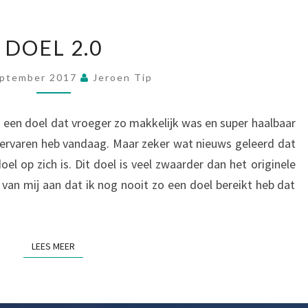
DOEL
DOEL 2.0
2.0
eptember 2017
Jeroen Tip
en doel dat vroeger zo makkelijk was en super haalbaar
ik ervaren heb vandaag. Maar zeker wat nieuws geleerd dat
l op zich is. Dit doel is veel zwaarder dan het originele
van mij aan dat ik nog nooit zo een doel bereikt heb dat
LEES MEER
LEES MEER