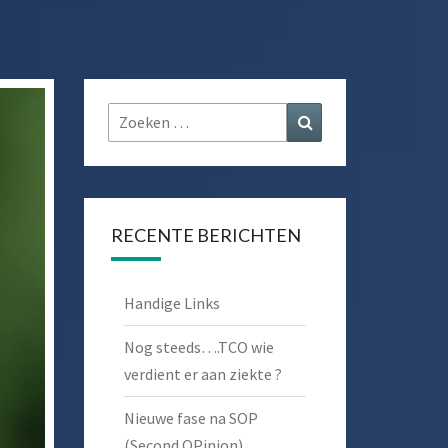
Zoeken
Zoeken
naar:
RECENTE BERICHTEN
Handige Links
Nog steeds….TCO wie
verdient er aan ziekte ?
Nieuwe fase na SOP
(Second OPinion)