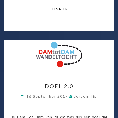
LEES MEER
LEES MEER
DOEL
DOEL 2.0
2.0
16 September 2017
Jeroen Tip
De Dam Tot Dam van 20 km was dus een doel dat