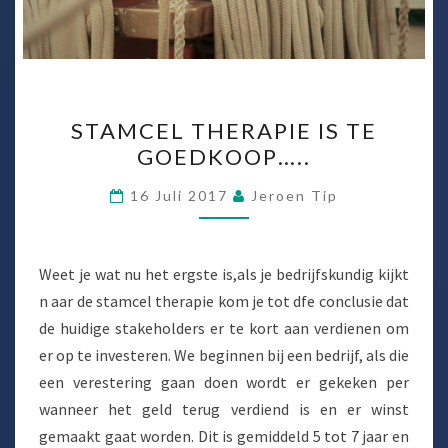
STAMCEL
STAMCEL THERAPIE IS TE
THERAPIE
GOEDKOOP…..
IS
TE
16 Juli 2017
Jeroen Tip
GOEDKOOP…..
Weet je wat nu het ergste is,als je bedrijfskundig kijkt
n aar de stamcel therapie kom je tot dfe conclusie dat
de huidige stakeholders er te kort aan verdienen om
er op te investeren. We beginnen bij een bedrijf, als die
een verestering gaan doen wordt er gekeken per
wanneer het geld terug verdiend is en er winst
gemaakt gaat worden. Dit is gemiddeld 5 tot 7 jaar en