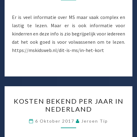
Er is veel informatie over MS maar vaak complex en
lastig te lezen. Maar er is ook informatie voor
kinderren en deze info is zio begrijpelijk voor iedereen
dat het ook goed is voor volwassenen om te lezen.
https://mskidsweb.nl/dit-is-ms/in-het-kort
KOSTEN
KOSTEN BEKEND PER JAAR IN
BEKEND
NEDERLAND
PER
JAAR
6 Oktober 2017
Jeroen Tip
IN
NEDERLAND