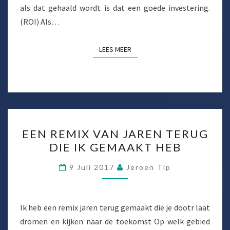
als dat gehaald wordt is dat een goede investering.
(ROI) Als…
LEES MEER
LEES MEER
EEN
EEN REMIX VAN JAREN TERUG
REMIX
DIE IK GEMAAKT HEB
VAN
JAREN
9 Juli 2017
Jeroen Tip
TERUG
DIE
IK
Ik heb een remix jaren terug gemaakt die je dootr laat
GEMAAKT
dromen en kijken naar de toekomst Op welk gebied